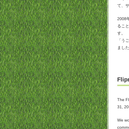
て、
200
るこ
す。
「う
まし
Flip
The Fl
31, 20
We wou
commu