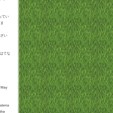
ってい
げま
ござい
はてな
n May
Hatena
the