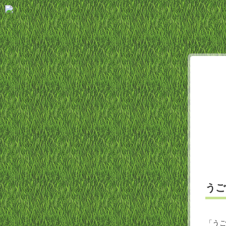
うご
「うご